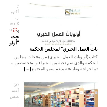
7
أكتوب
ر،
2018
0
ب
حث
“أولو
يات العمل الخيري” لمجلس الحكمة
كتاب (أولويات العمل الخيري) من منتجات مجلس
الحكمة والذي ضم نخبة من الخبراء والمتخصصين ..
تم اخراجه وطباعته بدعم سمو المجتمع
[...]
30
أغس
طس
،