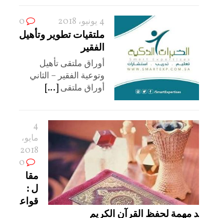
4 يونيو، 2018
0
ملتقيات تطوير وتأهيل
الفقير
أوراق ملتقى تأهيل
وتوعية الفقير – الثاني
أوراق ملتقى
[...]
4
مايو،
2018
0
مقا
ل :
قواع
د مهمة لحفظ القرآن الكريم