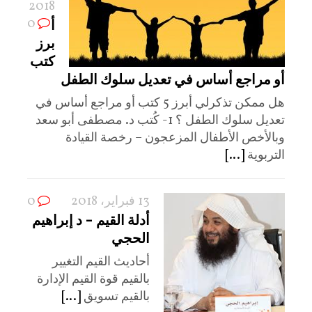
2018
0
أ
برز
كتب
أو مراجع أساس في تعديل سلوك الطفل
هل ممكن تذكرلي أبرز 5 كتب أو مراجع أساس في
تعديل سلوك الطفل ؟ 1- كُتب د. مصطفى أبو سعد
وبالأخص الأطفال المزعجون – رخصة القيادة
التربوية
[...]
13 فبراير، 2018
0
أدلة القيم – د إبراهيم
الحجي
أحاديث القيم التغيير
بالقيم قوة القيم الإدارة
بالقيم تسويق
[...]