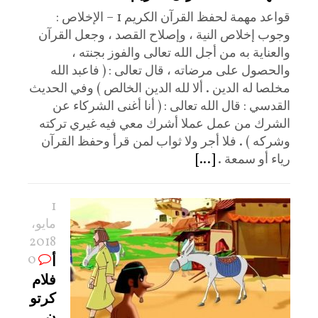
قواعد مهمة لحفظ القرآن الكريم 1 – الإخلاص :
وجوب إخلاص النية ، وإصلاح القصد ، وجعل القرآن
والعناية به من أجل الله تعالى والفوز بجنته ،
والحصول على مرضاته ، قال تعالى : ( فاعبد الله
مخلصا له الدين . ألا لله الدين الخالص ) وفي الحديث
القدسي : قال الله تعالى : ( أنا أغنى الشركاء عن
الشرك من عمل عملا أشرك معي فيه غيري تركته
وشركه ) . فلا أجر ولا ثواب لمن قرأ وحفظ القرآن
رياء أو سمعة .
[...]
1
مايو،
2018
0
أ
فلام
كرتو
ن