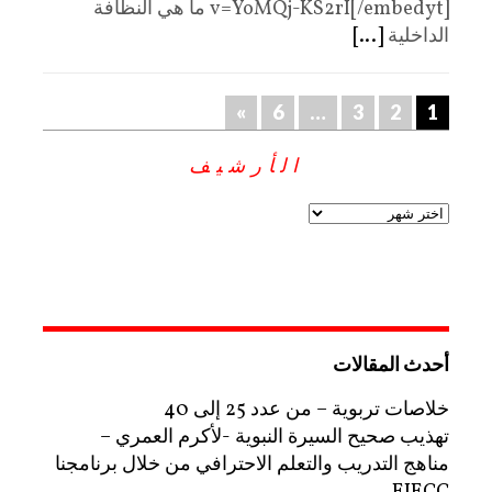
v=YoMQj-KS2rI[/embedyt] ما هي النظافة
الداخلية
[...]
»
6
…
3
2
1
الأرشيف
أحدث المقالات
خلاصات تربوية – من عدد 25 إلى 40
تهذيب صحيح السيرة النبوية -لأكرم العمري –
مناهج التدريب والتعلم الاحترافي من خلال برنامجنا