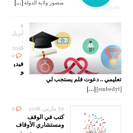
منصور ولاية الدولة
[...]
6
أبريل
،
2018
0
فيدي
و
تعليمي .. دعوت فلم يستجب لي
[...]
[embedyt]
30 مارس، 2018
0
كتب في الوقف
ومستشاري الأوقاف