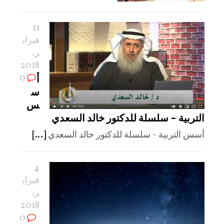
11
فبراي
ر،
2018
0
أ
س
س
التربية – سلسلة للدكتور خالد السعدي
أسس التربية - سلسلة للدكتور خالد السعدي
[...]
4
فبراي
ر،
2018
0