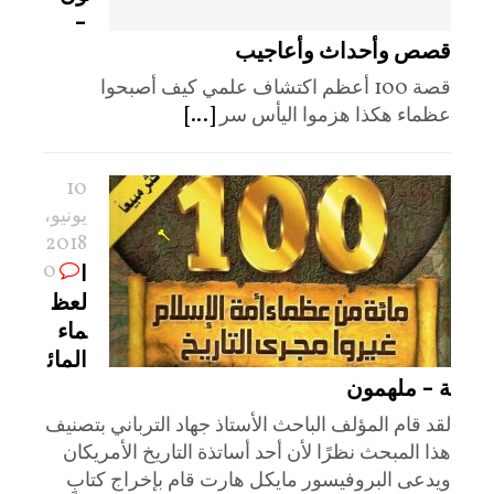
–
قصص وأحداث وأعاجيب
قصة 100 أعظم اكتشاف علمي كيف أصبحوا
عظماء هكذا هزموا اليأس سر
[...]
10
يونيو،
2018
0
ا
لعظ
ماء
المائ
ة – ملهمون
لقد قام المؤلف الباحث الأستاذ جهاد الترباني بتصنيف
هذا المبحث نظرًا لأن أحد أساتذة التاريخ الأمريكان
ويدعى البروفيسور مايكل هارت قام بإخراج كتابٍ