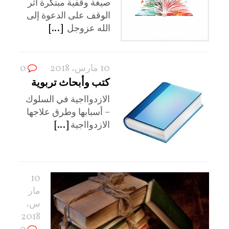
صيغة وقفية مبتكرة أثر
الوقف على الدعوة إلى
الله عزوجل ‫‬
[...]
10 مارس، 2018
0
كتب وأبحاث تربوية
الازدوااجية في السلوك
– أسبابها وطرق علاجها
الازدوااجية
[...]
10
مار
س،
2018