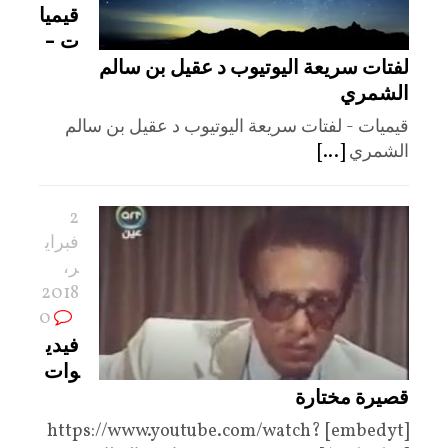
قيميا
ت –
لفتات سريعة اليوتيوب د عقيل بن سالم
الشمري
قيميات - لفتات سريعة اليوتيوب د عقيل بن سالم
الشمري
[...]
2
فبراي
ر،
2018
0
فيدي
وات
قصيرة مختارة
[embedyt] https://www.youtube.com/watch?