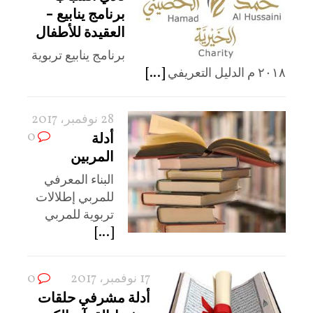
برنامج ينابيع –
العقيدة للأطفال
برنامج ينابيع تربوية
٢٠١٨ م الدليل التعريفي
[...]
28 نوفمبر، 2017
0
أدلة
المربين
البناء المعرفي
للمربي إطلالات
تربوية للمربي
[...]
17 نوفمبر، 2017
0
أدلة مشرفي حلقات