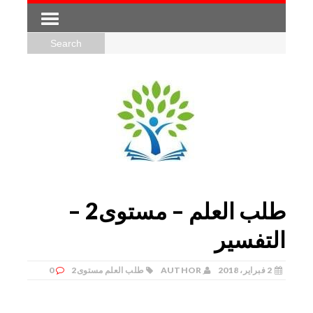
طلب العلم – مستوى2 –
التفسير
2 فبراير، 2018
ِAUTHOR
طلب العلم مستوى2
0