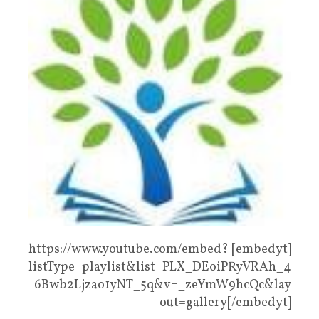
[embedyt] https://www.youtube.com/embed?
listType=playlist&list=PLX_DEoiPRyVRAh_4
6Bwb2Ljzao1yNT_5q&v=_zeYmW9hcQc&lay
out=gallery[/embedyt]